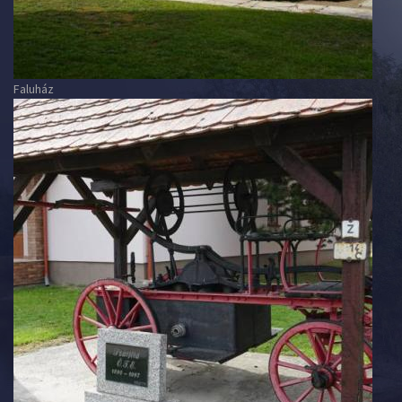
Faluház