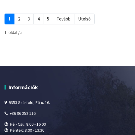
1
2
3
4
5
Tovább
Utolsó
1. oldal / 5
Információk
9353 Szárföld, Fő u. 16.
+36 96 252 116
Hé - Csü: 8:00 - 16:00
Péntek: 8:00 - 13:30