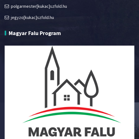
polgarmester[kukac]szfold.hu
jegyzo[kukac]szfold.hu
Magyar Falu Program