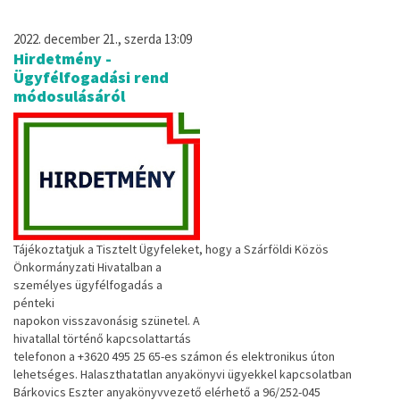
2022. december 21., szerda 13:09
Hirdetmény -
Ügyfélfogadási rend
módosulásáról
Tájékoztatjuk
a
Tisztelt
Ügyfeleket,
hogy
a
Szárföldi
Közös
Önkormányzat
i Hivatalban
a
személyes ügyfé
lfogadás a
pénteki
napokon
visszavonásig
szünetel.
A
hivatallal történő kapcsolattartás
t
elefonon
a
+3620
495
25
65
-
es
számon
és
elektronikus
úton
lehetséges.
Halaszthatatlan
anyakönyvi
ügyekkel
kap
csolatban
Bárkovics
Eszter
anyakönyvv
ezető
elérhető
a
96/252
-
045