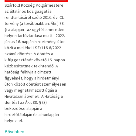
Szárföld Község Polgármestere
az általános közigazgatási
rendtartásáról szóló 2016. évi CL.
törvény (a továbbiakban: Ákr.) 88.
§-a alapján - az ügyfél ismeretlen
helyen tartózkodása miatt - 2022.
június 16. napján hirdetményi úton
közli a mellékelt SZ/116-6/2022
számú döntést. A döntés a
kifüggesztését követő 15. napon
kézbesítettnek tekintendő. A
hatóság felhívja a címzett
figyelmét, hogy a hirdetményi
úton közölt döntést személyesen
vagy meghatalmazott útján a
Hivatalban átveheti. A Hatóság a
döntést az Ákr. 88. § (3)
bekezdése alapján a
hirdetőtábláján és a honlapján
helyezi el.
Bővebben...