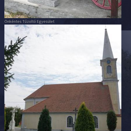
Önkéntes Tűzoltó Egyesület