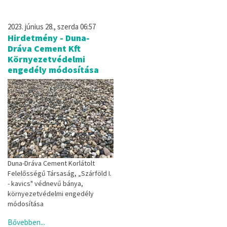
2023. június 28., szerda 06:57
Hirdetmény - Duna-
Dráva Cement Kft
Környezetvédelmi
engedély módosítása
Duna-Dráva Cement Korlátolt
Felelősségű Társaság, „Szárföld I.
- kavics" védnevű bánya,
környezetvédelmi engedély
módosítása
Bővebben...