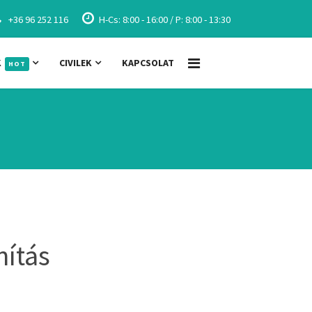
+36 96 252 116
H-Cs: 8:00 - 16:00 / P: 8:00 - 13:30
K
CIVILEK
KAPCSOLAT
HOT
nítás