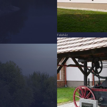
Faluház