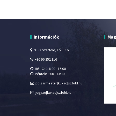
Információk
Mag
9353 Szárföld, Fő u. 16.
+36 96 252 116
Hé - Csü: 8:00 - 16:00
Péntek: 8:00 - 13:30
polgarmester[kukac]szfold.hu
jegyzo[kukac]szfold.hu