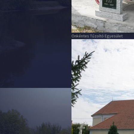
Önkéntes Tűzoltó Egyesület