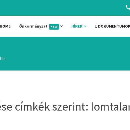
HOME
Önkormányzat
HÍREK
DOKUMENTUMO
NEW
tás
e címkék szerint: lomtala