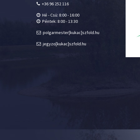
+36 96 252 116
Hé - Csü: 8:00 - 16:00
Péntek: 8:00 - 13:30
polgarmester[kukac]szfold.hu
jegyzo[kukac]szfold.hu