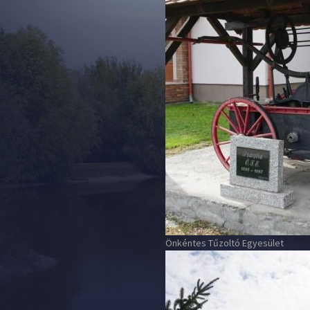
Önkéntes Tűzoltó Egyesület