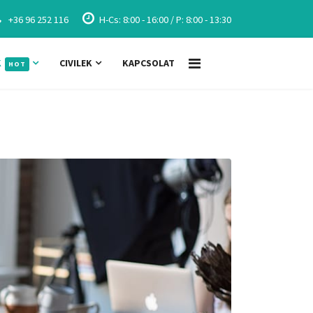
+36 96 252 116
H-Cs: 8:00 - 16:00 / P: 8:00 - 13:30
K
CIVILEK
KAPCSOLAT
HOT