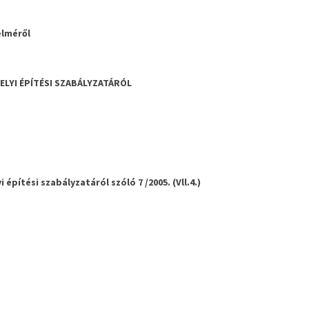
elméről
HELYI ÉPÍTÉSI SZABÁLYZATÁRÓL
ítési szabályzatáról szóló 7 /2005. (Vll.4.)