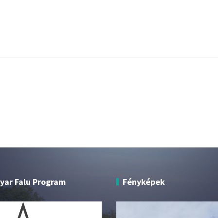
yar Falu Program
Fényképek