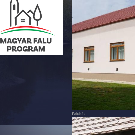
Faluház