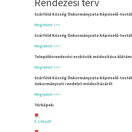
Rendezési terv
Szárföld Község Önkormányzata Képviselő-testüle
Megtekint >>>
Szárföld Község Önkormányzata Képviselő-testüle
Megtekint >>>
Településrendezési eszközök módosítása Alátámas
Megtekint >>>
Szárföld Község Önkormányzata Képviselő-testületé
önkormányzati rendelet módosításáról
Megtekint >>>
Térképek:
É-1-M.pdf