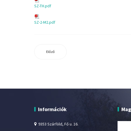
SZ-TH.pdf
SZ-2-M2.pdf
Előző
Információk
Mag
9353 Szárföld, Fő u. 16.