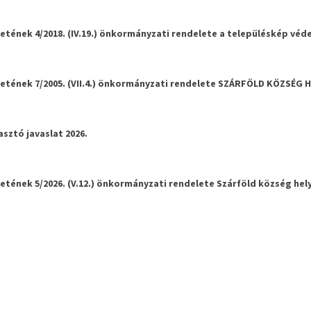
tének 4/2018. (IV.19.) önkormányzati rendelete a településkép véd
tének 7/2005. (VII.4.) önkormányzati rendelete SZÁRFÖLD KÖZSÉG 
ztó javaslat 2026.
nek 5/2026. (V.12.) önkormányzati rendelete Szárföld község helyi ép