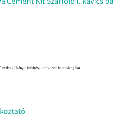
a Cement Kft Szárföld I. kavics b
cs" védnevű bánya, bővítés, környezeti hatásvizsgálat
ékoztató