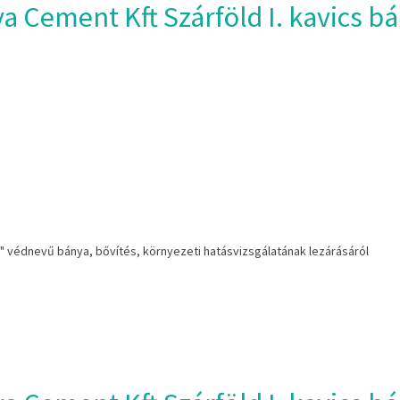
a Cement Kft Szárföld I. kavics bá
cs" védnevű bánya, bővítés, környezeti hatásvizsgálatának lezárásáról