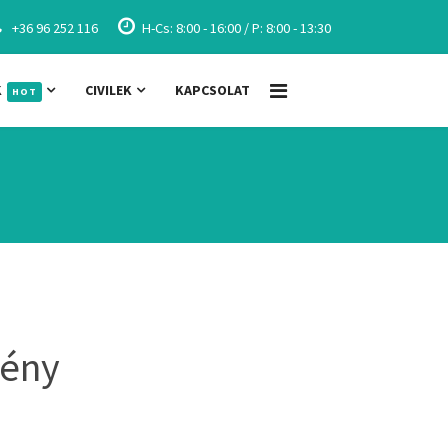
+36 96 252 116
H-Cs: 8:00 - 16:00 / P: 8:00 - 13:30
K
CIVILEK
KAPCSOLAT
HOT
mény