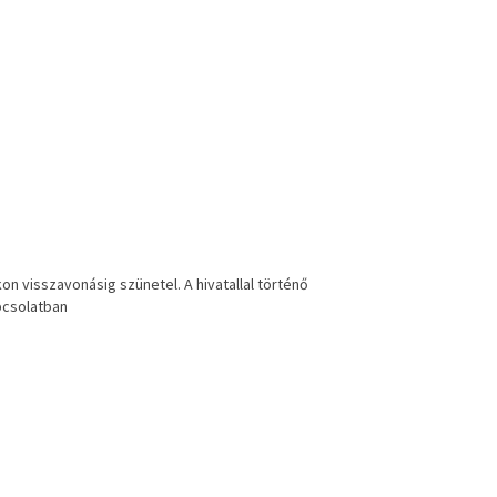
kon
visszavonásig
szünetel.
A hivatallal történő
p
csolatban