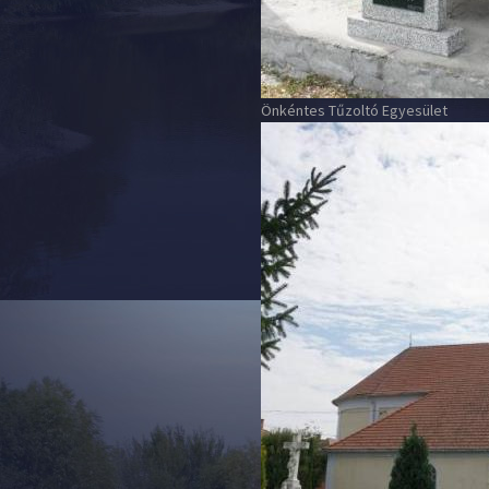
Önkéntes Tűzoltó Egyesület