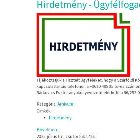
Hirdetmény - Ügyfélfoga
Tájékoztatjuk
a
Tisztelt
Ügyfeleket,
hogy
a
Szárföldi
Kö
kapcsolattartás
t
elefonon
a
+3620
495
25
65
-
es
számo
Bárkovics
Eszter
anyakönyvv
ezető
elérhető
a
96/252
-
0
Kategória:
Arhívum
Címkék:
hirdetmény
Bővebben...
2022. július 07., csütörtök 14:05