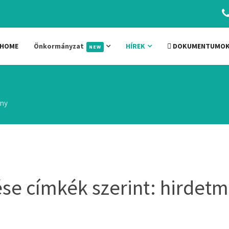
HOME
Önkormányzat
HÍREK
DOKUMENTUMO
NEW
ény
se címkék szerint: hirdet