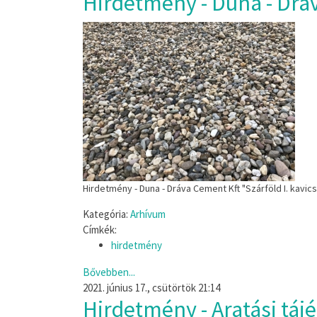
Hirdetmény - Duna - Dráv
Hirdetmény - Duna - Dráva Cement Kft "Szárföld I. kavi
Kategória:
Arhívum
Címkék:
hirdetmény
Bővebben...
2021. június 17., csütörtök 21:14
Hirdetmény - Aratási táj