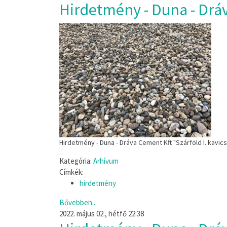
Hirdetmény - Duna - Dráv
Hirdetmény - Duna - Dráva Cement Kft "Szárföld I. kavi
Kategória:
Arhívum
Címkék:
hirdetmény
Bővebben...
2022. május 02., hétfő 22:38