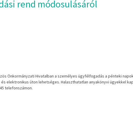
dási rend módosulásáról
zös
Önkormányzat
i Hivatalban
a személyes ügyfé
lfogadás a pénteki
napo
n
és
elektronikus
úton
lehetséges.
Halaszthatatlan
anyakönyvi
ügyekkel
ka
45
telefonszámon.