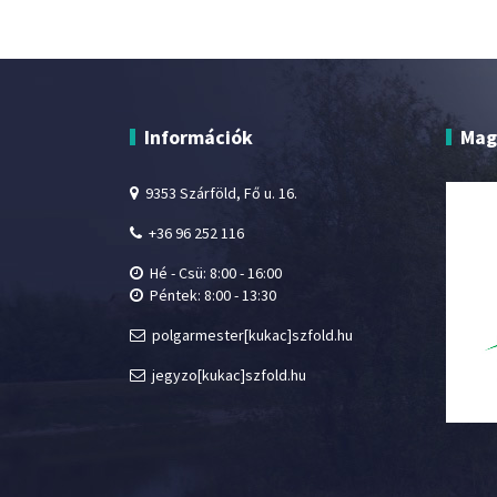
Információk
Mag
9353 Szárföld, Fő u. 16.
+36 96 252 116
Hé - Csü: 8:00 - 16:00
Péntek: 8:00 - 13:30
polgarmester[kukac]szfold.hu
jegyzo[kukac]szfold.hu