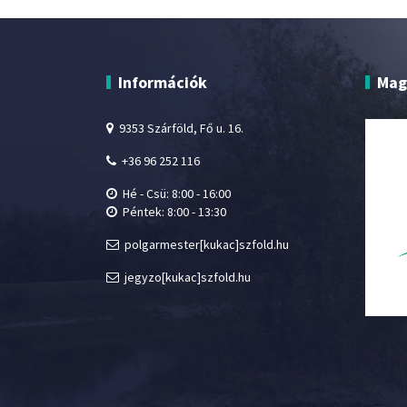
Információk
Mag
9353 Szárföld, Fő u. 16.
+36 96 252 116
Hé - Csü: 8:00 - 16:00
Péntek: 8:00 - 13:30
polgarmester[kukac]szfold.hu
jegyzo[kukac]szfold.hu