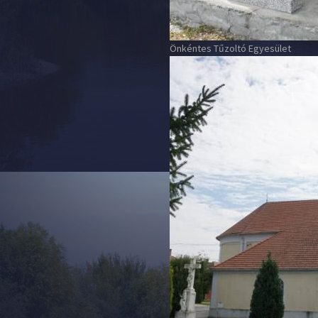
Önkéntes Tűzoltó Egyesület