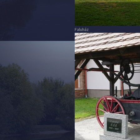
Faluház