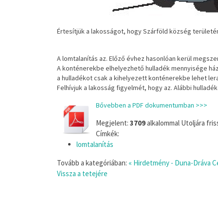
Értesítjük a lakosságot, hogy Szárföld község területén, 
A lomtalanítás az. Előző évhez hasonlóan kerül megsze
A konténerekbe elhelyezhető hulladék mennyisége házta
a hulladékot csak a kihelyezett konténerekbe lehet ler
Felhívjuk a lakosság figyelmét, hogy az. Alábbi hulladé
Bővebben a PDF dokumentumban >>>
Megjelent:
3709
alkalommal
Utoljára fri
Címkék:
lomtalanítás
Tovább a kategóriában:
« Hirdetmény - Duna-Dráva C
Vissza a tetejére