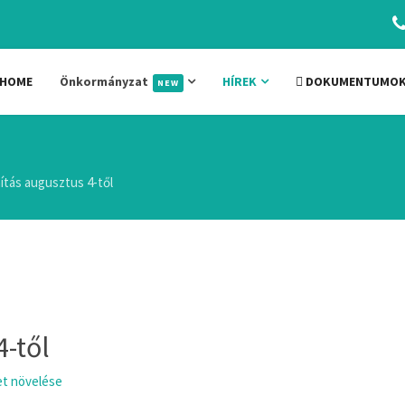
HOME
Önkormányzat
HÍREK
DOKUMENTUMO
NEW
ítás augusztus 4-től
-től
t növelése