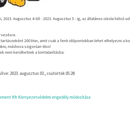
2023. Augusztus 4-től - 2023. Augusztus 5 - ig, az általános iskola hátsó udv
rvezésre.
rtásonként 200 liter, amit csak a fenti időpontokban lehet elhelyezni a k
akni, máshova szigorúan tilos!
kok nem kerülhetnek a lomtalanításba:
ssítve: 2023. augusztus 03., csütörtök 05:28
ement Kft Környezetvédelmi engedély módosítása