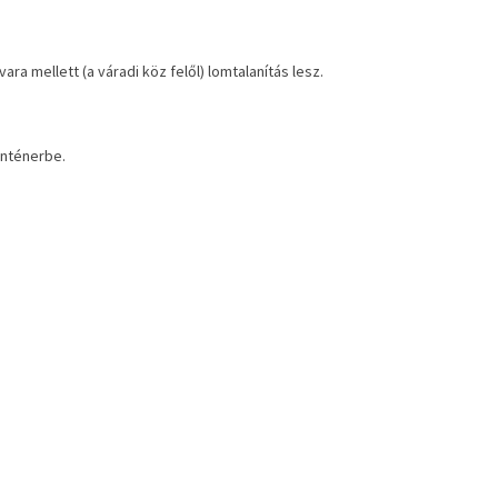
ara mellett (a váradi köz felől) lomtalanítás lesz.
onténerbe.