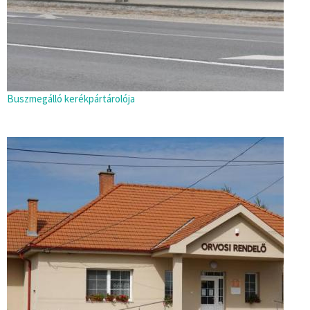
Buszmegálló kerékpártárolója