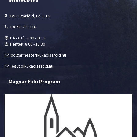
Információk
9353 Szárföld, Fő u. 16.
+36 96 252 116
Hé - Csü: 8:00 - 16:00
Péntek: 8:00 - 13:30
polgarmester[kukac]szfold.hu
jegyzo[kukac]szfold.hu
Magyar Falu Program