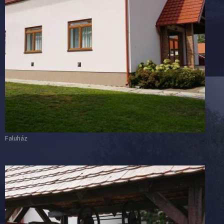
Faluház