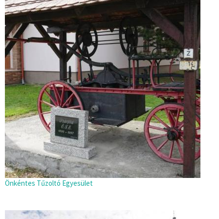
Önkéntes Tűzoltó Egyesület