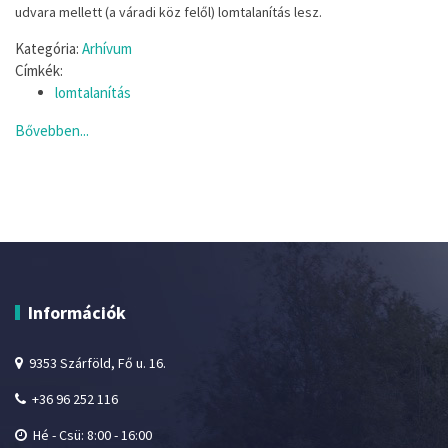
udvara mellett (a váradi köz felől) lomtalanítás lesz.
Kategória:
Arhívum
Címkék:
lomtalanítás
Bővebben...
Információk
9353 Szárföld, Fő u. 16.
+36 96 252 116
Hé - Csü: 8:00 - 16:00