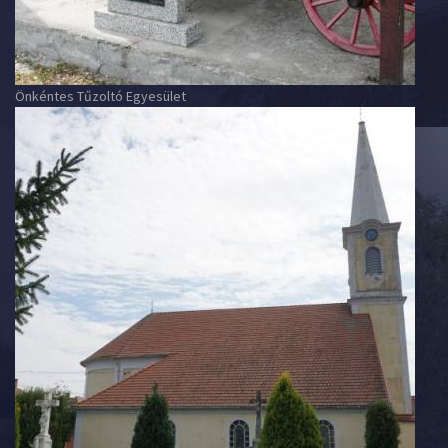
Önkéntes Tűzoltó Egyesület