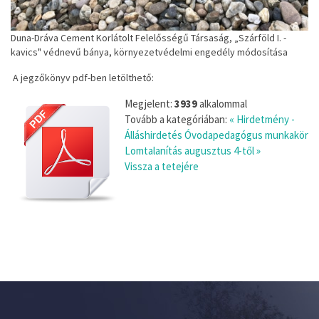
Duna-Dráva Cement Korlátolt Felelősségű Társaság, „Szárföld I. -
kavics" védnevű bánya, környezetvédelmi engedély módosítása
A jegzőkönyv pdf-ben letölthető:
Megjelent:
3939
alkalommal
Tovább a kategóriában:
« Hirdetmény -
Álláshirdetés Óvodapedagógus munkakör
Lomtalanítás augusztus 4-től »
Vissza a tetejére