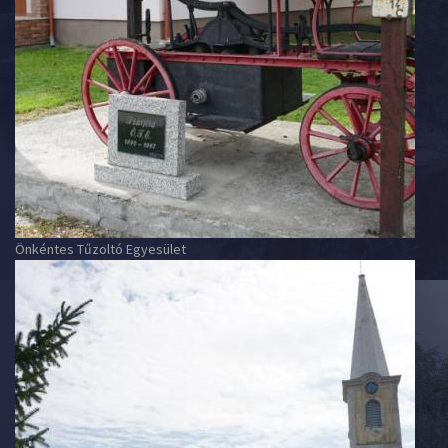
Önkéntes Tűzoltó Egyesület