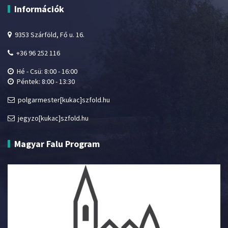
Információk
9353 Szárföld, Fő u. 16.
+36 96 252 116
Hé - Csü: 8:00 - 16:00
Péntek: 8:00 - 13:30
polgarmester[kukac]szfold.hu
jegyzo[kukac]szfold.hu
Magyar Falu Program