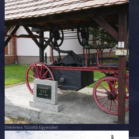
Önkéntes Tűzoltó Egyesület