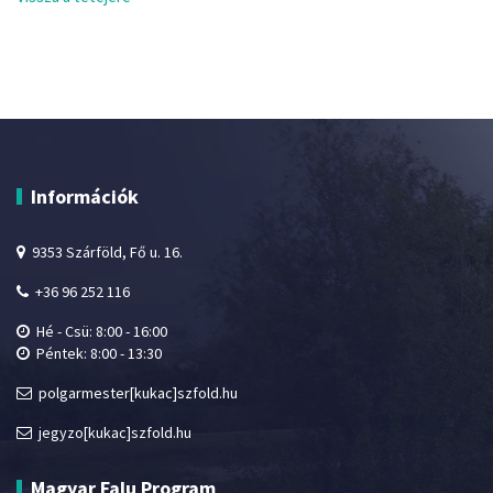
Információk
9353 Szárföld, Fő u. 16.
+36 96 252 116
Hé - Csü: 8:00 - 16:00
Péntek: 8:00 - 13:30
polgarmester[kukac]szfold.hu
jegyzo[kukac]szfold.hu
Magyar Falu Program