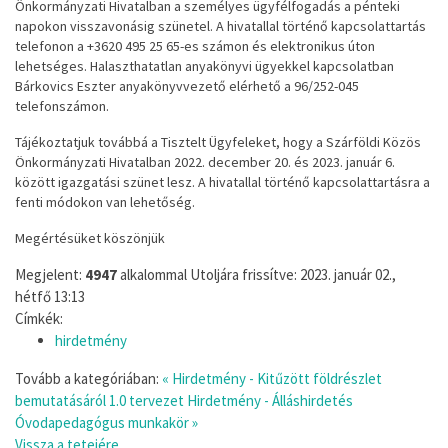
Önkormányzat
i Hivatalban
a személyes ügyfé
lfogadás a pénteki
napokon
visszavonásig
szünetel.
A hivatallal történő kapcsolattartás
t
elefonon
a
+3620
495
25
65
-
es
számon
és
elektronikus
úton
lehetséges.
Halaszthatatlan
anyakönyvi
ügyekkel
kap
csolatban
Bárkovics
Eszter
anyakönyvv
ezető
elérhető
a
96/252
-
045
telefonszámon.
Tájékoztatjuk továbbá a Tisztelt Ügyfeleket, hogy
a Szárföldi Közös
Önkormányz
ati Hivatalba
n 2022. december 20
. és 2023. január 6.
k
özött
igazgatási szünet lesz
. A hivatallal történő kapcsolattartásra a
fenti
módokon van
lehetőség.
Megértésüket köszönjük
Megjelent:
4947
alkalommal
Utoljára frissítve: 2023. január 02.,
hétfő 13:13
Címkék:
hirdetmény
Tovább a kategóriában:
« Hirdetmény - Kitűzött földrészlet
bemutatásáról 1.0 tervezet
Hirdetmény - Álláshirdetés
Óvodapedagógus munkakör »
Vissza a tetejére