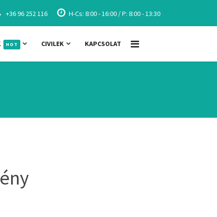
+36 96 252 116
H-Cs: 8:00 - 16:00 / P: 8:00 - 13:30
K
CIVILEK
KAPCSOLAT
HOT
mény