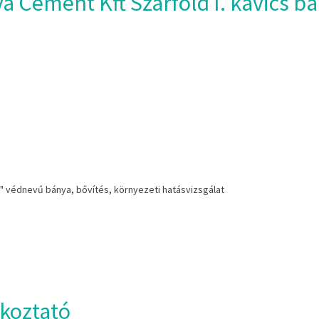
a Cement Kft Szárföld I. kavics b
cs" védnevű bánya, bővítés, környezeti hatásvizsgálat
ékoztató