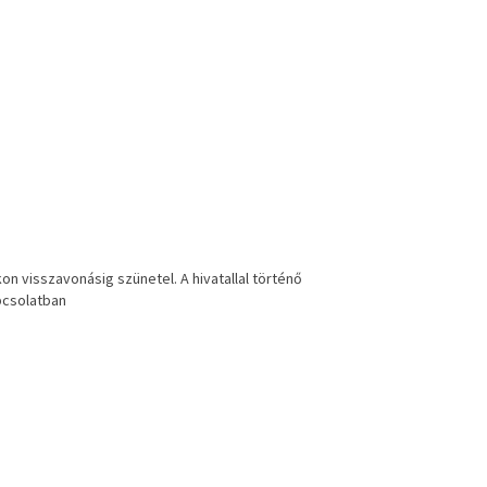
kon
visszavonásig
szünetel.
A hivatallal történő
p
csolatban