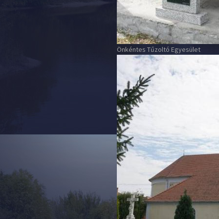
Önkéntes Tűzoltó Egyesület