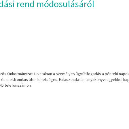
dási rend módosulásáról
zös
Önkormányzat
i Hivatalban
a személyes ügyfé
lfogadás a pénteki
napo
n
és
elektronikus
úton
lehetséges.
Halaszthatatlan
anyakönyvi
ügyekkel
ka
45
telefonszámon.