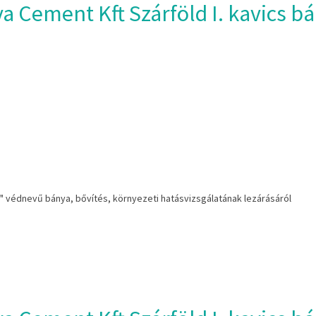
a Cement Kft Szárföld I. kavics bá
cs" védnevű bánya, bővítés, környezeti hatásvizsgálatának lezárásáról