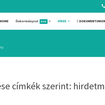
HOME
Önkormányzat
HÍREK
DOKUMENTUMO
NEW
ény
se címkék szerint: hirdet