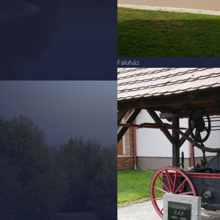
Faluház