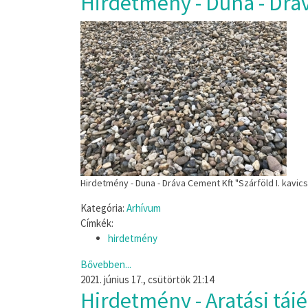
Hirdetmény - Duna - Dráv
Hirdetmény - Duna - Dráva Cement Kft "Szárföld I. kavi
Kategória:
Arhívum
Címkék:
hirdetmény
Bővebben...
2021. június 17., csütörtök 21:14
Hirdetmény - Aratási táj