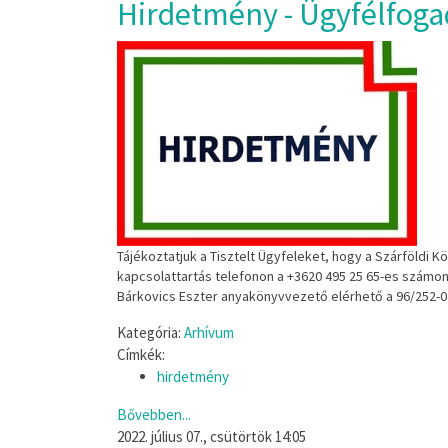
Hirdetmény - Ügyfélfoga
Tájékoztatjuk
a
Tisztelt
Ügyfeleket,
hogy
a
Szárföldi
Kö
kapcsolattartás
t
elefonon
a
+3620
495
25
65
-
es
számo
Bárkovics
Eszter
anyakönyvv
ezető
elérhető
a
96/252
-
0
Kategória:
Arhívum
Címkék:
hirdetmény
Bővebben...
2022. július 07., csütörtök 14:05