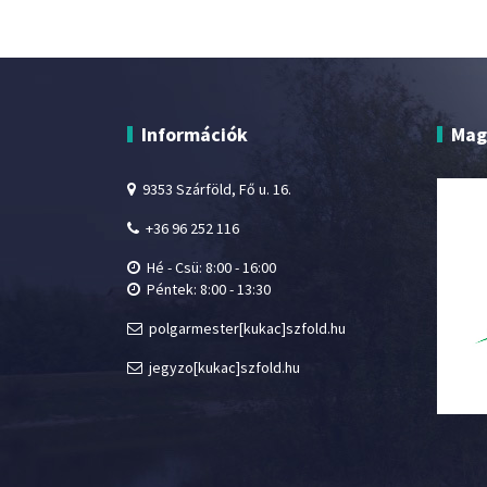
Információk
Mag
9353 Szárföld, Fő u. 16.
+36 96 252 116
Hé - Csü: 8:00 - 16:00
Péntek: 8:00 - 13:30
polgarmester[kukac]szfold.hu
jegyzo[kukac]szfold.hu