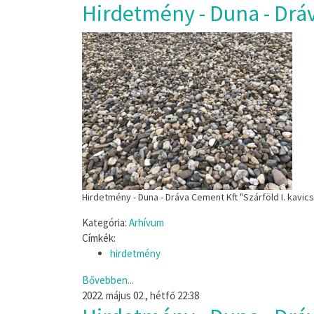
Hirdetmény - Duna - Dráv
Hirdetmény - Duna - Dráva Cement Kft "Szárföld I. kavi
Kategória:
Arhívum
Címkék:
hirdetmény
Bővebben...
2022. május 02., hétfő 22:38