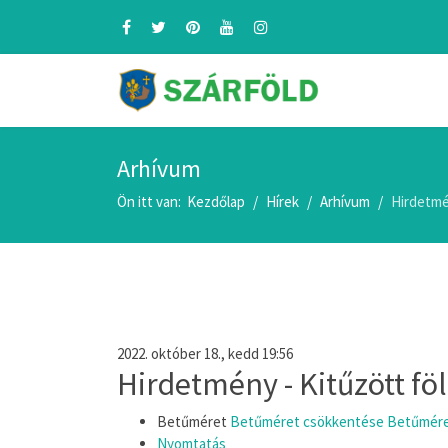
Arhívum
Ön itt van:
Kezdőlap
Hírek
Arhívum
Hirdetmé
2022. október 18., kedd 19:56
Hirdetmény - Kitűzött fö
Betűméret
Betűméret csökkentése
Betűmére
Nyomtatás