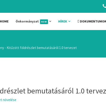
HOME
Önkormányzat
HÍREK
DOKUMENTUMO
NEW
ny - Kitűzött földrészlet bemutatásáról 1.0 tervezet
ldrészlet bemutatásáról 1.0 terve
t növelése