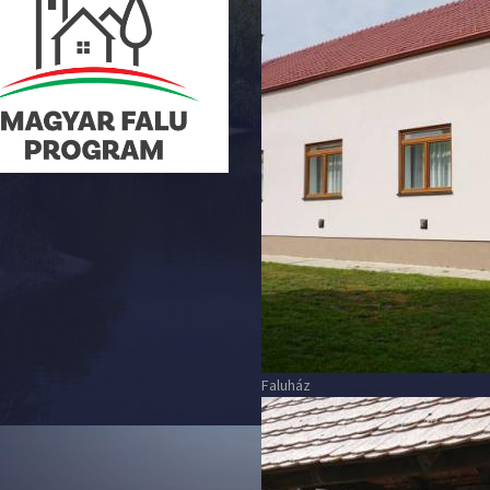
Faluház