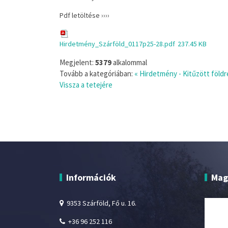
Pdf letöltése ››››
Hirdetmény_Szárföld_0117p25-28.pdf
237.45 KB
Megjelent:
5379
alkalommal
Tovább a kategóriában:
« Hirdetmény - Kitűzött föld
Vissza a tetejére
Információk
Mag
9353 Szárföld, Fő u. 16.
+36 96 252 116