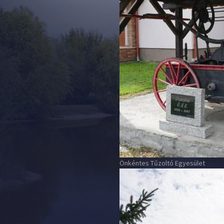
Önkéntes Tűzoltó Egyesület