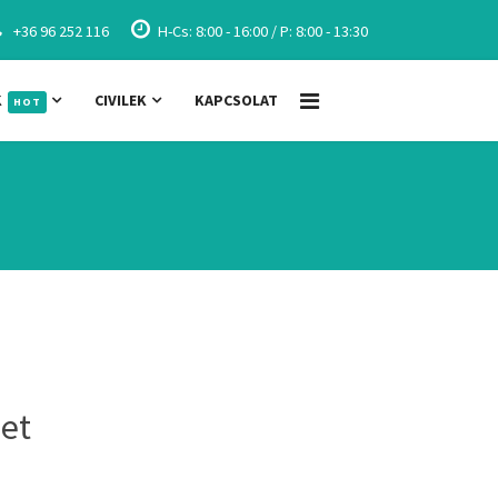
+36 96 252 116
H-Cs: 8:00 - 16:00 / P: 8:00 - 13:30
K
CIVILEK
KAPCSOLAT
HOT
zet