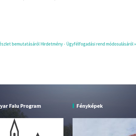
részlet bemutatásáról
Hirdetmény - Ügyfélfogadási rend módosulásáról »
yar Falu Program
Fényképek