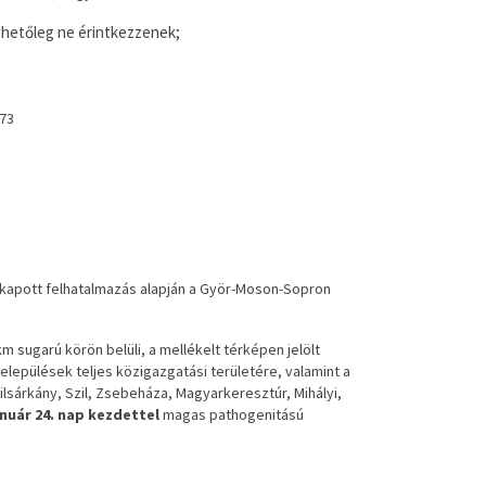
lehetőleg ne érintkezzenek;
173
ban kapott felhatalmazás alapján a Györ-Moson-Sopron
 sugarú körön belüli, a mellékelt térképen jelölt
elepülések teljes közigazgatási területére, valamint a
ilsárkány, Szil, Zsebeháza, Magyarkeresztúr, Mihályi,
anuár 24. nap kezdettel
magas pathogenitású