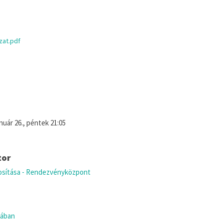
zat.pdf
anuár 26., péntek 21:05
tor
osítása - Rendezvényközpont
sában