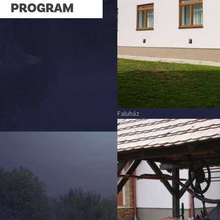
Faluház