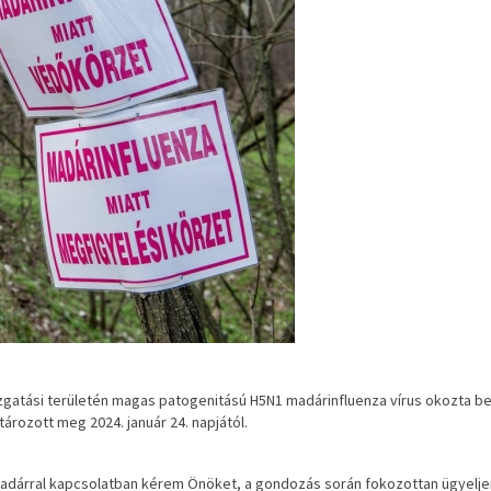
gatási területén magas patogenitású H5N1 madárinfluenza vírus okozta bet
rozott meg 2024. január 24. napjától.
madárral kapcsolatban kérem Önöket, a gondozás során fokozottan ügyelje