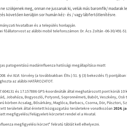
ől ne szökjenek meg, onnan ne jussanak ki, velük más baromfik/ madarak 
ezés követően kerüljön sor humán kéz- és / vagy lábfertőtlenítésre.
ányzati hivatalban és a település honlapján.
főállatorvost az alábbi mobil telefonszámon: Dr. Ács Zoltán -06-30/491-5
gas patogenitású madárinfluenza hatósági megállapítása miatt
008. évi XLVI. törvény (a továbbiakban: Éltv.) 51. § (3) bekezdés f) pontjá
eghozta az alábbi HATÁROZATOT.
.604131 és 17.157886 GPS-koordináták által meghatározott pont körüli 10 km
arád, Jobaháza, Bogyoszló, Potyond, Sopronnémeti, Babót, Veszkény, Osli t
garú körben Acsalag, Bősárkány, Maglóca, Barbacs, Csorna, Dör, Pásztori, Sz
zett területek által érintett közigazgatási területekre vonatkozóan
2024. j
tt megfigyelési/felügyeleti körzetet rendel el a Hivatal.
luenza megfigyelési körzet" feliratú táblát kell elhelyezni.