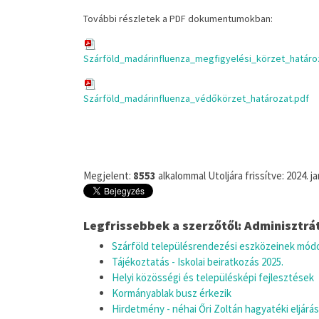
További részletek a PDF dokumentumokban:
Szárföld_madárinfluenza_megfigyelési_körzet_határo
Szárföld_madárinfluenza_védőkörzet_határozat.pdf
Megjelent:
8553
alkalommal
Utoljára frissítve: 2024. j
Legfrissebbek a szerzőtől: Adminisztrá
Szárföld településrendezési eszközeinek mód
Tájékoztatás - Iskolai beiratkozás 2025.
Helyi közösségi és településképi fejlesztések
Kormányablak busz érkezik
Hirdetmény - néhai Őri Zoltán hagyatéki eljárá