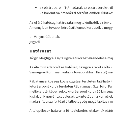
az elzárt baromfik/ madarak az elzárt területr
- a baromfival/ madárral történt emberi érintk
Az eljáró hatóság határozatai megtekinthetők az önkorm
Amennyiben további kérdésük lenne, keressék a megyei 
dr. Vanyus Gábor sk.
jegyző
Határozat
Tárgy: Megfigyelési/felügyeleti körzet elrendelése ma
Az élelmiszerláncról és hatósági felügyeletéről szóló 2
Vármegyei Kormányhivatal (a továbbiakban: Hivatal) m
Rábatamási község közigazgatási területén található 47
kitörési pont körüli területen Rábatamási, Szárföfd, F
mellékelt térképen jelölt kitörési pont körüli 10 km su
Kisfalud, Kapuvár települések tekintetében a körrel jel
madárinfluenza fertőző állatbetegség megállapítása mia
A települések határán a fö közlekedési utakon „Madárinf