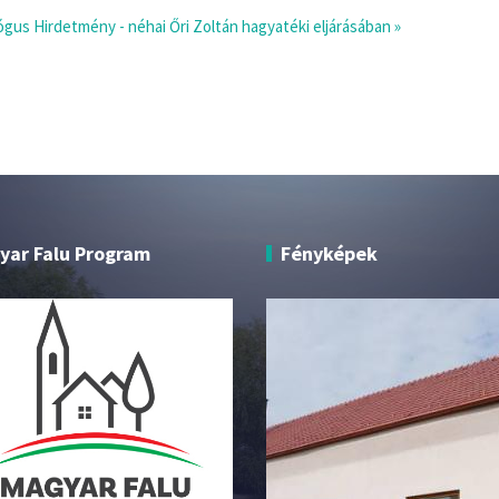
gógus
Hirdetmény - néhai Őri Zoltán hagyatéki eljárásában »
yar Falu Program
Fényképek