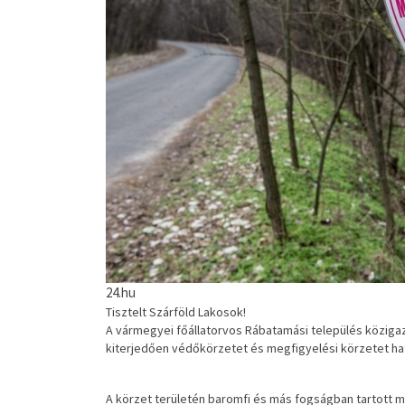
24.hu
Tisztelt Szárföld Lakosok!
A vármegyei főállatorvos Rábatamási település közigaz
kiterjedően védőkörzetet és megfigyelési körzetet hatá
A körzet területén baromfi és más fogságban tartott 