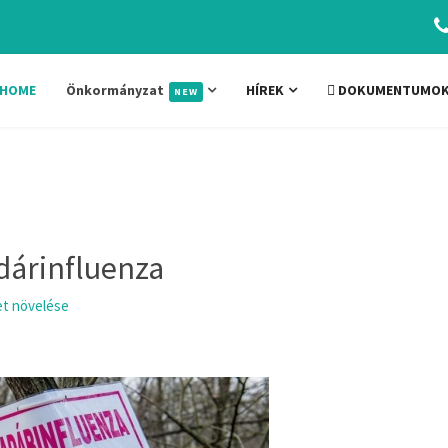
HOME
Önkormányzat
HÍREK
DOKUMENTUMO
NEW
adárinfluenza
t növelése