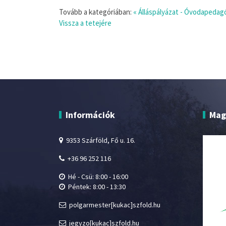
Tovább a kategóriában:
« Álláspályázat - Óvodapeda
Vissza a tetejére
Információk
Mag
9353 Szárföld, Fő u. 16.
+36 96 252 116
Hé - Csü: 8:00 - 16:00
Péntek: 8:00 - 13:30
polgarmester[kukac]szfold.hu
jegyzo[kukac]szfold.hu