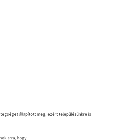
egséget állapított meg, ezért településünkre is
nek arra, hogy: