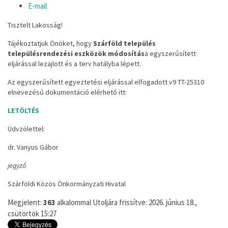
E-mail
Tisztelt Lakosság!
Tájékoztatjuk Önöket, hogy
Szárföld település
településrendezési eszközök módosítás
a egyszerűsített
eljárással lezajlott és a terv hatályba lépett.
Az egyszerűsített egyeztetési eljárással elfogadott v9 TT-25310
elnevezésű dokumentáció elérhető itt:
LETÖLTÉS
Üdvzölettel:
dr. Vanyus Gábor
jegyző
Szárföldi Közös Önkormányzati Hivatal
Megjelent:
363
alkalommal
Utoljára frissítve: 2026. június 18.,
csütörtök 15:27