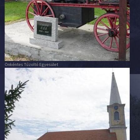
Önkéntes Tűzoltó Egyesület