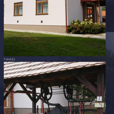
Faluház