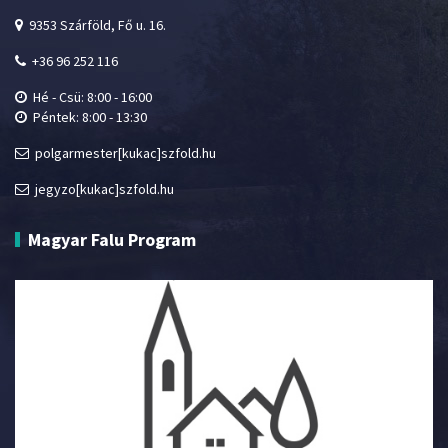
9353 Szárföld, Fő u. 16.
+36 96 252 116
Hé - Csü: 8:00 - 16:00
Péntek: 8:00 - 13:30
polgarmester[kukac]szfold.hu
jegyzo[kukac]szfold.hu
Magyar Falu Program