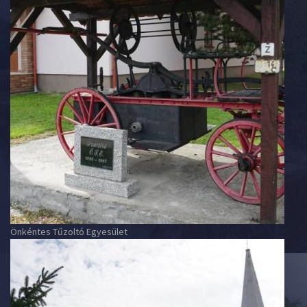
Önkéntes Tűzoltó Egyesület