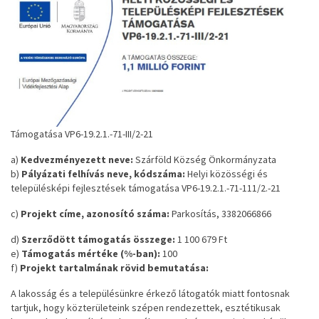
Támogatása VP6-19.2.1.-71-III/2-21
a)
Kedvezményezett neve:
Szárföld Község Önkormányzata
b)
Pályázati felhívás neve, kódszáma:
Helyi közösségi és
településképi fejlesztések támogatása VP6-19.2.1.-71-111/2.-21
c)
Projekt címe, azonosító száma:
Parkosítás, 3382066866
d)
Szerződött támogatás összege:
1 100 679 Ft
e)
Támogatás mértéke (%-ban):
100
f)
Projekt tartalmának rövid bemutatása:
A lakosság és a településünkre érkező látogatók miatt fontosnak
tartjuk, hogy közterületeink szépen rendezettek, esztétikusak