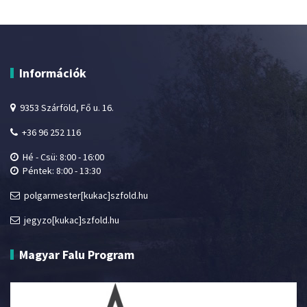
Információk
9353 Szárföld, Fő u. 16.
+36 96 252 116
Hé - Csü: 8:00 - 16:00
Péntek: 8:00 - 13:30
polgarmester[kukac]szfold.hu
jegyzo[kukac]szfold.hu
Magyar Falu Program