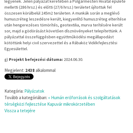
legyenek. Jelen pályázat keretében a Polgármesteri Hivatal épülete
melletti (286 hrsz.) és előtti (27/6 hrsz.) területet újítottuk fel
összesen körülbelül 245m2 területen. A munkák során a meglévő
humuszréteg leszedésre került, kiegyenlítő humuszréteg elterítése
után hengerezéses tömörítés, geotextilia, murva terítésére került
sor, majd a gödörásást követően dísznövényeket telepítettünk. A
pályázattal összefüggésben együttműködési megállapodást
kötöttünk helyi civil szervezettel és a Rábaköz Vidékfejlesztési
Egyesülettel.
g)
Projekt befejezési dátuma:
2024.06.30.
Megjelent:
2438
alkalommal
Kategória:
Pályázatok
Tovább a kategóriában:
« Humán erőforrások és szolgáltatások
térségközi fejlesztése Kapuvár mikrokörzetében
Vissza a tetejére