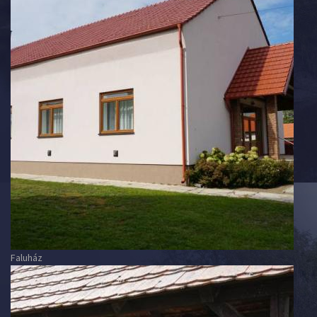
Faluház