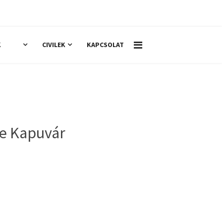
+36 96 252 116
H-Cs: 8:00 - 16:00 / P: 8:00 - 13:30
K
CIVILEK
KAPCSOLAT
HOT
se Kapuvár