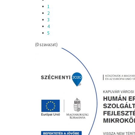
1
2
3
4
5
(0 szavazat)