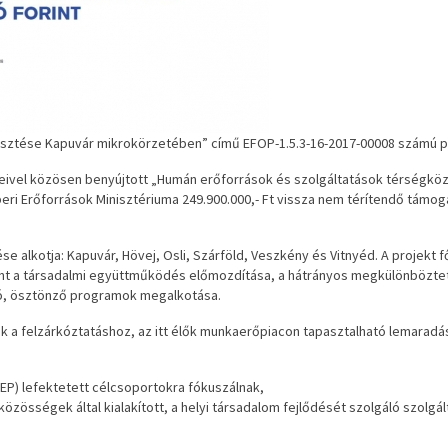
lesztése Kapuvár mikrokörzetében” című EFOP-1.5.3-16-2017-00008 számú p
ivel közösen benyújtott „Humán erőforrások és szolgáltatások térségköz
eri Erőforrások Minisztériuma 249.900.000,- Ft vissza nem térítendő támog
se alkotja: Kapuvár, Hövej, Osli, Szárföld, Veszkény és Vitnyéd. A projekt 
pont a társadalmi együttműködés előmozdítása, a hátrányos megkülönbözte
ló, ösztönző programok megalkotása.
k a felzárkóztatáshoz, az itt élők munkaerőpiacon tapasztalható lemarad
EP) lefektetett célcsoportokra fókuszálnak,
közösségek által kialakított, a helyi társadalom fejlődését szolgáló szolg