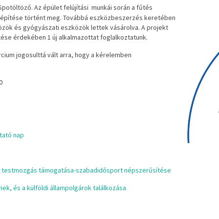
potöltöző. Az épület felújítási munkái során a fűtés
eépítése történt meg. Továbbá eszközbeszerzés keretében
zök és gyógyászati eszközök lettek vásárolva. A projekt
ése érdekében 1 új alkalmazottat foglalkoztatunk.
ium jogosulttá vált arra, hogy a kérelemben
0
tató nap
nő testmozgás támogatása-szabadidősport népszerűsítése
iek, és a külföldi állampolgárok találkozása