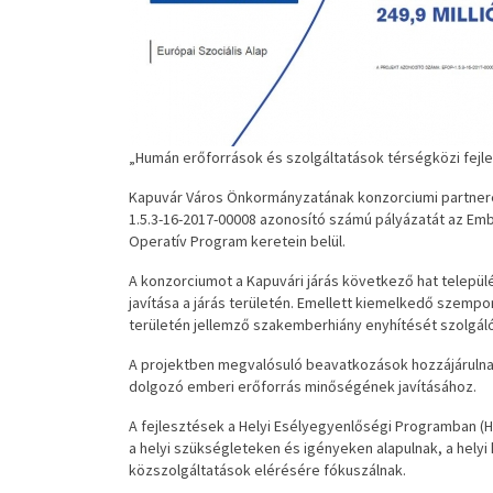
„Humán erőforrások és szolgáltatások térségközi fej
Kapuvár Város Önkormányzatának konzorciumi partnere
1.5.3-16-2017-00008 azonosító számú pályázatát az Emb
Operatív Program keretein belül.
A konzorciumot a Kapuvári járás következő hat települé
javítása a járás területén. Emellett kiemelkedő szem
területén jellemző szakemberhiány enyhítését szolgá
A projektben megvalósuló beavatkozások hozzájárulna
dolgozó emberi erőforrás minőségének javításához.
A fejlesztések a Helyi Esélyegyenlőségi Programban (H
a helyi szükségleteken és igényeken alapulnak, a helyi 
közszolgáltatások elérésére fókuszálnak.