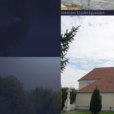
Önkéntes Tűzoltó Egyesület