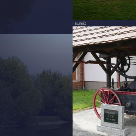
Faluház