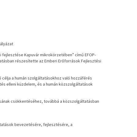
ályázat
i fejlesztése Kapuvár mikrokörzetében” című EFOP-
atásban részesítette az Emberi Erőforrások Fejlesztési
fő célja a humán szolgáltatásokhoz való hozzáférés
tés elleni küzdelem, és a humán közszolgáltatások
ásának csökkentéséhez, továbbá a közszolgáltatásban
áltatások bevezetésére, fejlesztésére, a