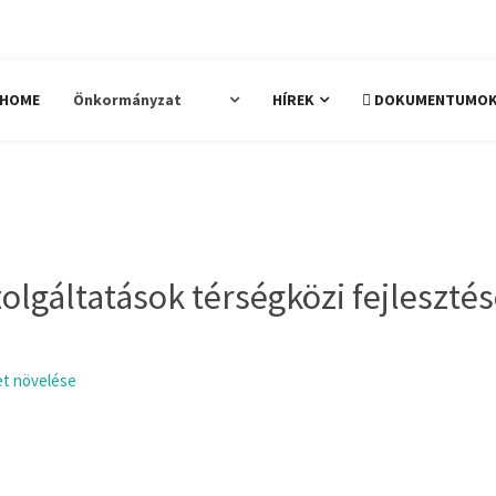
HOME
Önkormányzat
HÍREK
DOKUMENTUMO
NEW
olgáltatások térségközi fejleszté
t növelése