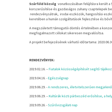
Szárföld község
vonatkozásában felújításra került a S
korszerűsítése és gazdaságos zuhany csaptelepek b
rendezvénysátrak, irodai eszközök, hangosítási eszkö
keretében a humán szolgáltatások fejlesztése és bővít
A megszületett támogatói döntés értelmében a konzorc
megfogalmazott célokat sikeresen megvalósítsa.
A projekt befejezésének várható időtartama: 2020.06.3
RENDEZVÉNYEK:
2019.02.16. –
Fiatalok közösségépítését segítő tájékoz
2019.04.16. -
Egészségnap
2019.06.29. -
A rendszeres, életvitelszerűen megjele
2019.06.29. –
Kultúrák közti párbeszéd erősítése, a hely
2019.09.26. -
Szűrővizsgálati nap