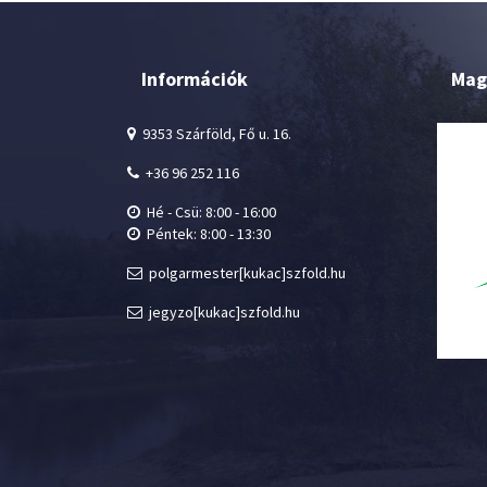
Információk
Mag
9353 Szárföld, Fő u. 16.
+36 96 252 116
Hé - Csü: 8:00 - 16:00
Péntek: 8:00 - 13:30
polgarmester[kukac]szfold.hu
jegyzo[kukac]szfold.hu