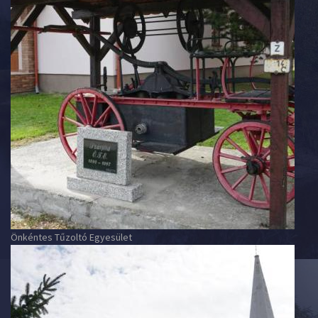
Önkéntes Tűzoltó Egyesület