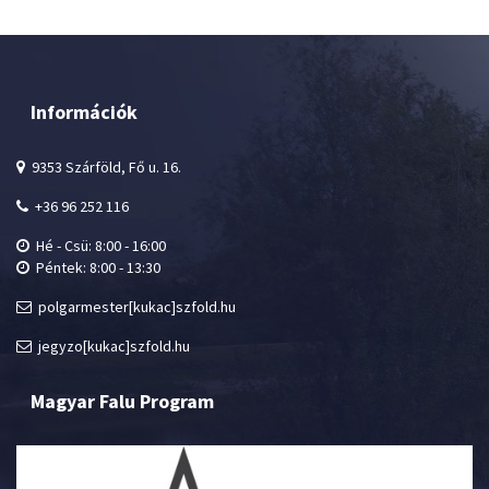
Információk
9353 Szárföld, Fő u. 16.
+36 96 252 116
Hé - Csü: 8:00 - 16:00
Péntek: 8:00 - 13:30
polgarmester[kukac]szfold.hu
jegyzo[kukac]szfold.hu
Magyar Falu Program