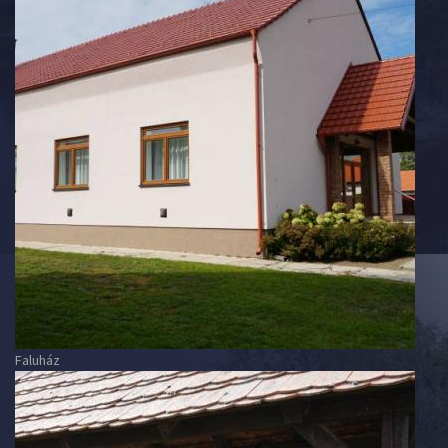
Faluház