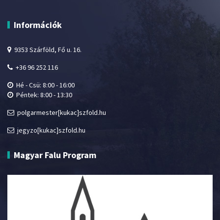
Információk
9353 Szárföld, Fő u. 16.
+36 96 252 116
Hé - Csü: 8:00 - 16:00
Péntek: 8:00 - 13:30
polgarmester[kukac]szfold.hu
jegyzo[kukac]szfold.hu
Magyar Falu Program