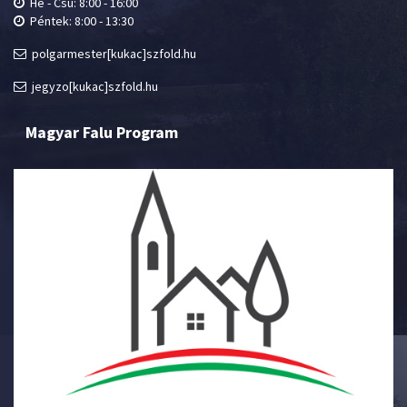
Hé - Csü: 8:00 - 16:00
Péntek: 8:00 - 13:30
polgarmester[kukac]szfold.hu
jegyzo[kukac]szfold.hu
Magyar Falu Program