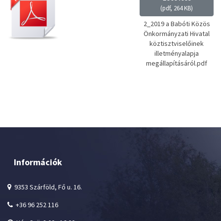
(
pdf,
264 KB
)
2_2019 a Babóti Közös
Önkormányzati Hivatal
köztisztviselőinek
illetményalapja
megállapításáról.pdf
Információk
9353 Szárföld, Fő u. 16.
+36 96 252 116