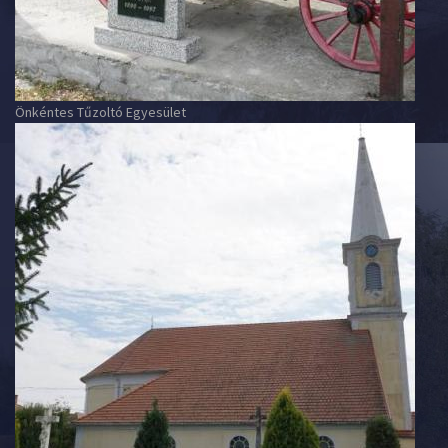
Önkéntes Tűzoltó Egyesület