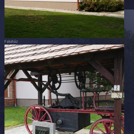
Faluház