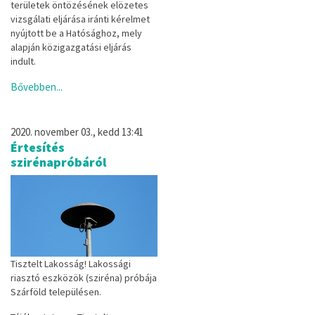
területek öntözésének elözetes
vizsgálati eljárása iránti kérel­met
nyújtott be a Hatósághoz, mely
alapján közigazgatási eljárás
indult.
Bővebben...
2020. november 03., kedd 13:41
Értesítés
szirénapróbáról
Tisztelt Lakosság! Lakossági
riasztó eszközök (sziréna) próbája
Szárföld településen.