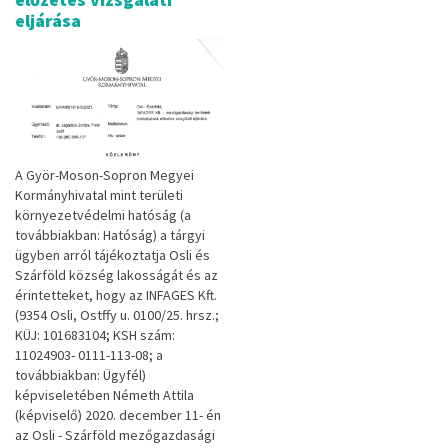
eljárása
A Györ-Moson-Sopron Megyei
Kormányhivatal mint területi
környezetvédelmi hatóság (a
továbbiak­ban: Hatóság) a tárgyi
ügyben arról tájékoztatja Osli és
Szárföld község lakosságát és az
érintetteket, hogy az INFAGES Kft.
(9354 Osli, Ostffy u. 0100/25. hrsz.;
KÜJ: 101683104; KSH szám:
11024903- 0111-113-08; a
továbbiakban: Ügyfél)
képviseletében Németh Attila
(képviselő) 2020. december 11- én
az Osli - Szárföld mezőgazdasági