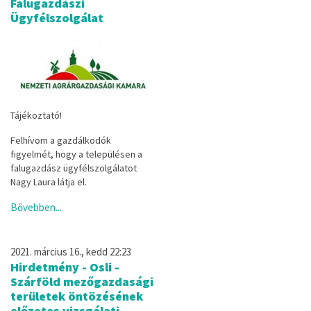
Falugazdászi
Ügyfélszolgálat
Tájékoztató!
Felhívom a gazdálkodók
figyelmét, hogy a településen a
falugazdász ügyfélszolgálatot
Nagy Laura látja el.
Bővebben...
2021. március 16., kedd 22:23
Hirdetmény - Osli -
Szárföld mezőgazdasági
területek öntözésének
előzetes vizsgálati