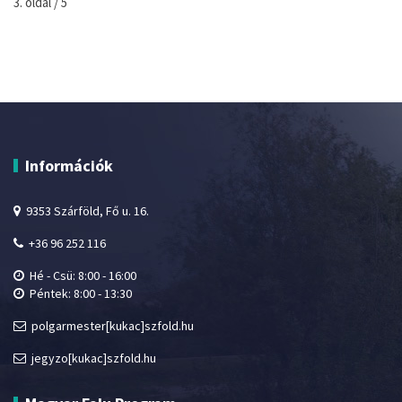
3. oldal / 5
Információk
9353 Szárföld, Fő u. 16.
+36 96 252 116
Hé - Csü: 8:00 - 16:00
Péntek: 8:00 - 13:30
polgarmester[kukac]szfold.hu
jegyzo[kukac]szfold.hu