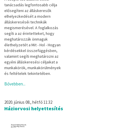
tanácsadás legfontosabb célja
elősegíteni az álláskeresők
elhelyezkedését a modern
álláskereséséi technikák
megismerésével. A foglalkozás
segíti a az érintetteket, hogy
meghatározzák önmaguk
élethelyzetét a Mit - Hol - Hogyan
kérdésekkel összefüggésben,
valamint segíti meghatározni az
egyéni álláskeresési céljaikat a
munkakörök, munkakörülmények
és feltételek tekintetében.
Bővebben...
2020. június 08., hétfő 11:32
Háziorvosi helyettesítés