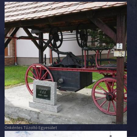
Önkéntes Tűzoltó Egyesület